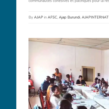
communautés cohésives et pacifiques pour la rés
By
AJAP
in
AFSC
,
Ajap Burundi
,
AJAPINTERNAT