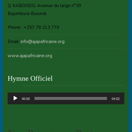
Q. KABONDO, Avenue du large n°39
Bujumbura-Burundi
Phone : +257 79 213 779
Email:
info@ajapafricaine.org
www.ajapafricaine.org
Hymne Officiel
Audio
00:00
04:02
Player