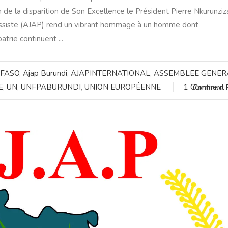
de la disparition de Son Excellence le Président Pierre Nkurunziz
ressiste (AJAP) rend un vibrant hommage à un homme dont
trie continuent ...
 FASO
,
Ajap Burundi
,
AJAPINTERNATIONAL
,
ASSEMBLEE GENER
E
,
UN
,
UNFPABURUNDI
,
UNION EUROPÉENNE
1 Comment
Continue