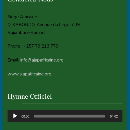
Siège Africaine
Q. KABONDO, Avenue du large n°39
Bujumbura-Burundi
Phone : +257 79 213 779
Email:
info@ajapafricaine.org
www.ajapafricaine.org
Hymne Officiel
Audio
00:00
04:02
Player