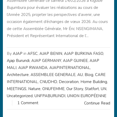
Assemblée Générale ce samedi 14/02/2026 à Kigobe
Bujumbura pour évaluer les réalisations au cours de
l’Année 2025, projeter les perspectives d’avenir, une
occasion également d’échanges de vœux 2026. Au cours
de cette Assemblée Générale, Mr Éric NSENGIMANA,
Président et Représentant International de l’...
By
AJAP
in
AFSC
,
AJAP BENIN
,
AJAP BURKINA FASO
,
Ajap Burundi
,
AJAP GERMANY
,
AJAP GUINEE
,
AJAP
MALI
,
AJAP RWANDA
,
AJAPINTERNATIONAL
,
Architecture
,
ASSEMBLEE GENERALE
,
AU
,
Blog
,
CARE
INTERNATIONAL
,
CNUDHD
,
Decoration
,
Home Building
,
MEETINGS
,
Nature
,
ONUFEMME
,
Our Story
,
Statfort
,
UN
,
Uncategorized
,
UNFPABURUNDI
,
UNION EUROPÉENNE
1 Comment
Continue Read