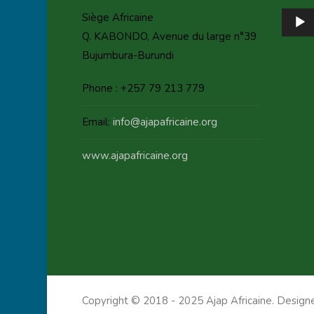
Audio
Siège Africaine
Player
Q. KABONDO, Avenue du large n°39
Bujumbura-Burundi
Phone : +257 79 213 779
Email:
info@ajapafricaine.org
www.ajapafricaine.org
Copyright © 2018 - 2025 Ajap Africaine. Desig