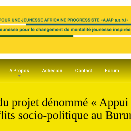
A Propos
Adhésion
Contact
Forum
du projet dénommé « Appui à
lits socio-politique au Buru