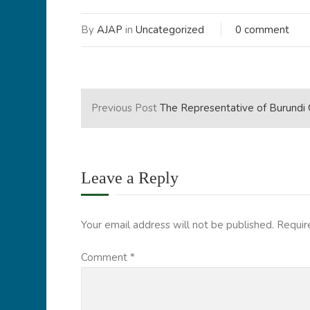
By
AJAP
in
Uncategorized
0 comment
Previous Post
The Representative of Burundi Government indicates that young people have a force which manifests itself in two ways; either that of building or demolishing. He calls on young people to be int
Leave a Reply
Your email address will not be published.
Requir
Comment
*