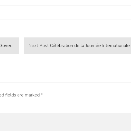
egrated and to love their homeland
Next Post
Célébration de la Journée Internationale des Droits de l’Homme, Edition 201
ed fields are marked
*