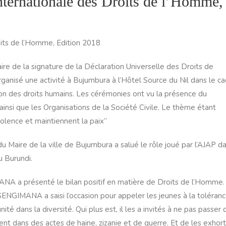
Internationale des Droits de l’Homme,
oits de l’Homme, Edition 2018
aire de la signature de la Déclaration Universelle des Droits de
anisé une activité à Bujumbura à l’Hôtel Source du Nil dans le c
ion des droits humains. Les cérémonies ont vu la présence du
insi que les Organisations de la Société Civile. Le thème étant
 violence et maintiennent la paix”
u Maire de la ville de Bujumbura a salué le rôle joué par l’AJAP d
u Burundi.
NA a présenté le bilan positif en matière de Droits de l’Homme.
SENGIMANA a saisi l’occasion pour appeler les jeunes à la toléran
unité dans la diversité. Qui plus est, il les a invités à ne pas passer
ent dans des actes de haine, zizanie et de guerre. Et de les exhor