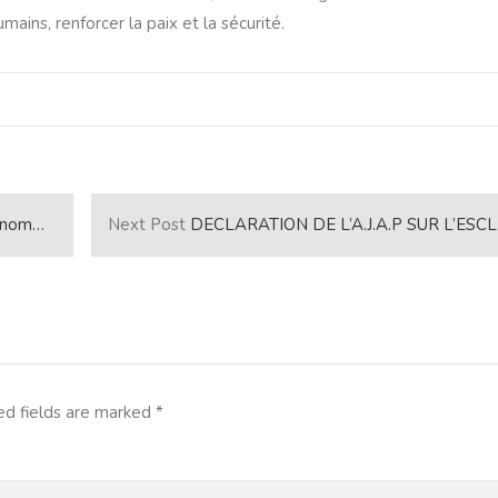
mains, renforcer la paix et la sécurité.
que au Burundi
Next Post
DECLARATION DE L’A.J.A.P SUR L’ESCLAVAGE EN LIBYE. “Je dis non à l’esclavage en Libye, l’homme noir n’est pas une marchandise”.
ed fields are marked
*