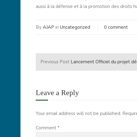
aussi à la défense et à la promotion des droits hu
By
AJAP
in
Uncategorized
0 comment
Previous Post
Lancement Officiel du projet dénommé « Appui à la Résilience des Jeunes face aux conflits socio-politi
Leave a Reply
Your email address will not be published.
Requir
Comment
*