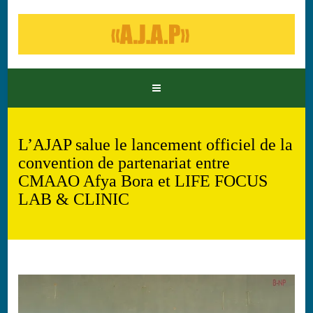
L’AJAP salue le lancement officiel de la
convention de partenariat entre
CMAAO Afya Bora et LIFE FOCUS
LAB & CLINIC