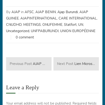
By
AJAP
in
AFSC
,
AJAP BENIN
,
Ajap Burundi
,
AJAP
GUINEE
,
AJAPINTERNATIONAL
,
CARE INTERNATIONAL
,
CNUDHD
,
MEETINGS
,
ONUFEMME
,
Statfort
,
UN
,
Uncategorized
,
UNFPABURUNDI
,
UNION EUROPÉENNE
0 comment
Previous Post
AJAP welcomes the honorary distinction awarded to the President of the Republic of Burundi in Guinea-Bissau.
Next Post
Lien Microsoft Teams pour le suivi à distance de l’Assemblée Générale AJAP 2026
Leave a Reply
Your email address will not be published.
Required fields