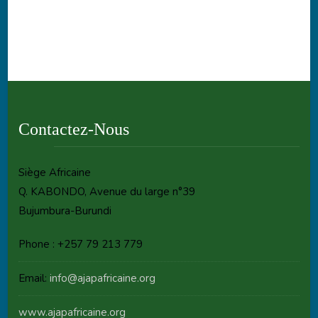
Contactez-Nous
Siège Africaine
Q. KABONDO, Avenue du large n°39
Bujumbura-Burundi
Phone : +257 79 213 779
Email:
info@ajapafricaine.org
www.ajapafricaine.org