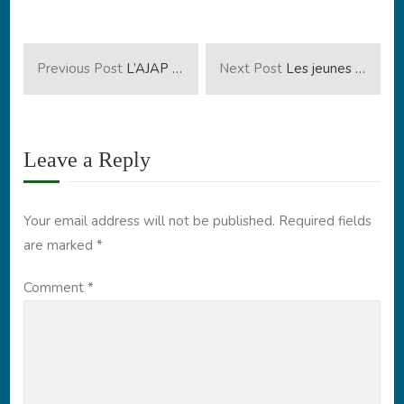
Previous Post
L’AJAP reste engagée et dynamique pour appeler les jeunes à changer leurs mentalités en investissant leurs forces dans des travaux édifiant la Nation plutôt qu’à prêter oreille aux semeurs de trouble, de haine et de la zizanie ou à une poignée de politiciens ne visant que leurs propres intérêts.
Next Post
Les jeunes filles et femmes sont appelés à faire des engagements visant à remédier aux barrières les décourageant à participer suffisamment dans la vie politique du Burundi
Leave a Reply
Your email address will not be published.
Required fields
are marked
*
Comment
*