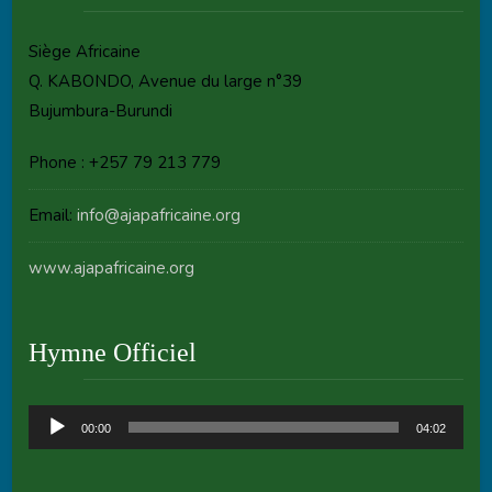
Siège Africaine
Q. KABONDO, Avenue du large n°39
Bujumbura-Burundi
Phone : +257 79 213 779
Email:
info@ajapafricaine.org
www.ajapafricaine.org
Hymne Officiel
Audio
00:00
04:02
Player