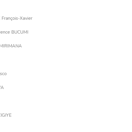
rançois-Xavier
rence BUCUMI
HIMIRIMANA
sco
WA
IGIYE