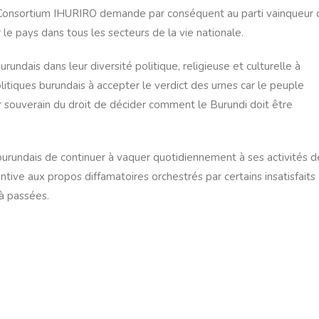
e Consortium IHURIRO demande par conséquent au parti vainqueur 
le pays dans tous les secteurs de la vie nationale.
ndais dans leur diversité politique, religieuse et culturelle à
olitiques burundais à accepter le verdict des urnes car le peuple
eur souverain du droit de décider comment le Burundi doit être
rundais de continuer à vaquer quotidiennement à ses activités d
tive aux propos diffamatoires orchestrés par certains insatisfaits
jà passées.