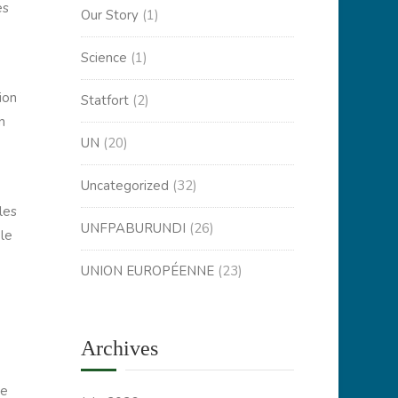
es
Our Story
(1)
Science
(1)
ion
Statfort
(2)
n
UN
(20)
Uncategorized
(32)
les
UNFPABURUNDI
(26)
 le
UNION EUROPÉENNE
(23)
Archives
ce