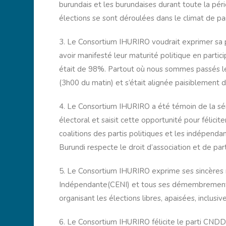
burundais et les burundaises durant toute la péri
élections se sont déroulées dans le climat de pai
3. Le Consortium IHURIRO voudrait exprimer sa p
avoir manifesté leur maturité politique en partic
était de 98%. Partout où nous sommes passés le j
(3h00 du matin) et s’était alignée paisiblement 
4. Le Consortium IHURIRO a été témoin de la séré
électoral et saisit cette opportunité pour félicit
coalitions des partis politiques et les indépendan
Burundi respecte le droit d’association et de part
5. Le Consortium IHURIRO exprime ses sincères 
Indépendante(CENI) et tous ses démembrements
organisant les élections libres, apaisées, inclusi
6. Le Consortium IHURIRO félicite le parti CNDD