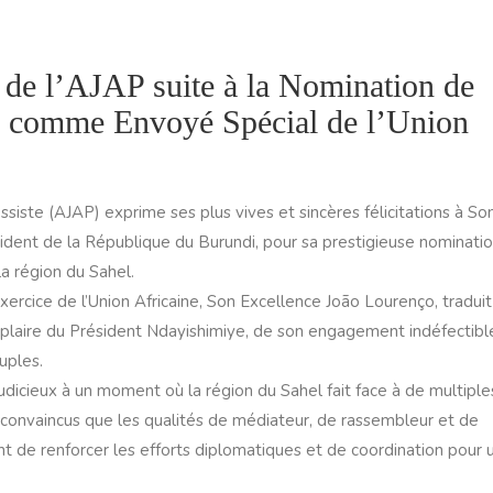
s de l’AJAP suite à la Nomination de
e comme Envoyé Spécial de l’Union
siste (AJAP) exprime ses plus vives et sincères félicitations à So
ident de la République du Burundi, pour sa prestigieuse nominati
la région du Sahel.
xercice de l’Union Africaine, Son Excellence João Lourenço, tradui
plaire du Président Ndayishimiye, de son engagement indéfectibl
euples.
dicieux à un moment où la région du Sahel fait face à de multiple
 convaincus que les qualités de médiateur, de rassembleur et de
t de renforcer les efforts diplomatiques et de coordination pour 