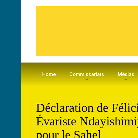
Home
Commissariats
Médias
Déclaration de Félic
Évariste Ndayishimi
pour le Sahel