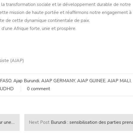
 la transformation sociale et le développement durable de notre
cette mission de haute portée et réaffirmons notre engagement à
site de cette dynamique continentale de paix.
 d’une Afrique forte, unie et prospère.
siste (AJAP)
 FASO
,
Ajap Burundi
,
AJAP GERMANY
,
AJAP GUINEE
,
AJAP MALI
,
NUDHD
0 comment
pard BANYANKIMBONA
Next Post
Burundi : sensibilisation des parties prenantes du secteur extractif sur le processus d’adhésion à la Norme IT