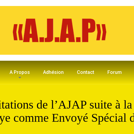
A Propos
Adhésion
Contact
Forum
itations de l’AJAP suite à l
ye comme Envoyé Spécial d