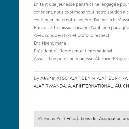
En tant que jeunesse panafricaine, engagée pour
continent, nous exprimons tout notre soutien à 
contribuer, dans notre sphère d’action, à la réus
Puisse cette mission incarner l’ambition partagée
Avec considération et profond respect,
Eric Nsengimana
Président et Représentant International
Association pour une Jeunesse Africaine Progres
By
AJAP
in
AFSC
,
AJAP BENIN
,
AJAP BURKINA
AJAP RWANDA
,
AJAPINTERNATIONAL
,
AU
,
C
Previous Post
Félicitations de l’Association pour une Jeunesse Africaine Progressiste (AJAP) à Monsieur Professeur Gas