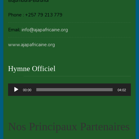
Bujumbura-Burundi
Phone : +257 79 213 779
Email:
info@ajapafricaine.org
www.ajapafricaine.org
Hymne Officiel
Audio
00:00
04:02
Player
Nos Principaux Partenaires