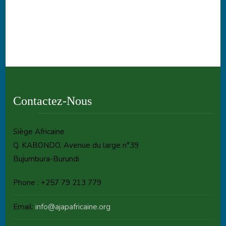
Contactez-Nous
Siège Africaine
Q. KABONDO, Avenue du large n°39
Bujumbura-Burundi
Phone : +257 79 213 779
Email:
info@ajapafricaine.org