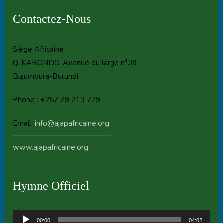
Contactez-Nous
Siège Africaine
Q. KABONDO, Avenue du large n°39
Bujumbura-Burundi
Phone : +257 79 213 779
Email:
info@ajapafricaine.org
www.ajapafricaine.org
Hymne Officiel
Audio
00:00
04:02