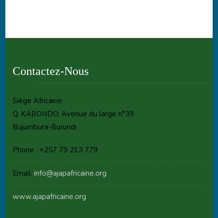
Contactez-Nous
Siège Africaine
Q. KABONDO, Avenue du large n°39
Bujumbura-Burundi
Phone : +257 79 213 779
Email:
info@ajapafricaine.org
www.ajapafricaine.org